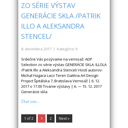
ZO SÉRIE VÝSTAV
GENERÁCIE SKLA /PATRIK
ILLO A ALEKSANDRA
STENCEL/
8. decembra 2017
| Kategória: 6
Srdečne Vás pozývame na vernisaž: ADP
Selection zo série výstav GENERÁCIE SKLA: ILLOLA
/Patrik Illo a Aleksandra Stencel/ Hostí autorov:
Michal Hagara Laco Teren Galéria Art Design
Project Špitálska 7, Bratislava Vernisáž | 6. 12.
2017 o 17.00 Trvanie výstavy | 6. — 15. 12. 2017
Generácie skla
Čítať viac...
1 of 2
1
2
Next »