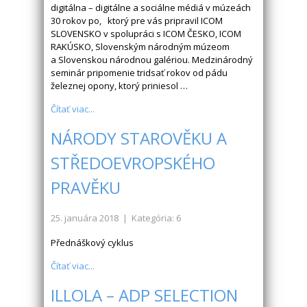
digitálna – digitálne a sociálne médiá v múzeách
30 rokov po, ktorý pre vás pripravil ICOM
SLOVENSKO v spolupráci s ICOM ČESKO, ICOM
RAKÚSKO, Slovenským národným múzeom
a Slovenskou národnou galériou. Medzinárodný
seminár pripomenie tridsať rokov od pádu
železnej opony, ktorý priniesol …
Čítať viac...
NÁRODY STAROVĚKU A
STŘEDOEVROPSKÉHO
PRAVĚKU
25. januára 2018
| Kategória: 6
Přednáškový cyklus
Čítať viac...
ILLOLA – ADP SELECTION