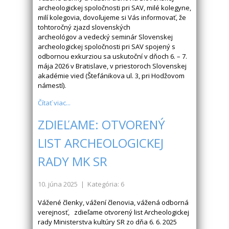
archeologickej spoločnosti pri SAV, milé kolegyne,
milí kolegovia, dovoľujeme si Vás informovať, že
tohtoročný zjazd slovenských
archeológov a vedecký seminár Slovenskej
archeologickej spoločnosti pri SAV spojený s
odbornou exkurziou sa uskutoční v dňoch 6. – 7.
mája 2026 v Bratislave, v priestoroch Slovenskej
akadémie vied (Štefánikova ul. 3, pri Hodžovom
námestí).
Čítať viac...
ZDIEĽAME: OTVORENÝ
LIST ARCHEOLOGICKEJ
RADY MK SR
10. júna 2025
| Kategória: 6
Vážené členky, vážení členovia, vážená odborná
verejnosť, zdieľame otvorený list Archeologickej
rady Ministerstva kultúry SR zo dňa 6. 6. 2025