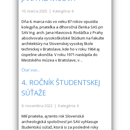
10. marca 2025
| Kategória: 6
Dňa 6. marca nás vo veku 87 rokov opustila
kolegyňa, priateľka a dlhoročná členka SAS pri
SAV Ing. arch. Jana Hlavicová. Rodáčka z Prahy
absolvovala vysokoškolské štúdium na Fakulte
architektúry na Slovenskej vysokej škole
technickej v Bratislave, kde ho v roku 1964 aj
úspešne ukončila. V roku 1971 nastúpila do
Mestského múzea v Bratislave, v…
Čítať viac...
4. ROČNÍK ŠTUDENTSKEJ
SÚŤAŽE
6. novembra 2022
| Kategória: 6
Milí priatelia, aj tento rok Slovenská
archeologická spoločnosť pri SAV vyhlasuje
študentskú súťaž, ktorá si za posledné roky