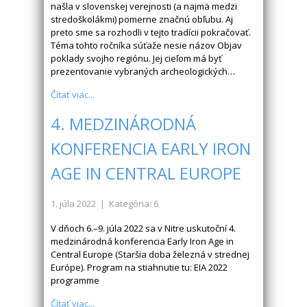
našla v slovenskej verejnosti (a najmä medzi
stredoškolákmi) pomerne značnú obľubu. Aj
preto sme sa rozhodli v tejto tradícii pokračovať.
Téma tohto ročníka súťaže nesie názov Objav
poklady svojho regiónu. Jej cieľom má byť
prezentovanie vybraných archeologických…
Čítať viac...
4. MEDZINÁRODNÁ
KONFERENCIA EARLY IRON
AGE IN CENTRAL EUROPE
1. júla 2022
| Kategória: 6
V dňoch 6.–9. júla 2022 sa v Nitre uskutoční 4.
medzinárodná konferencia Early Iron Age in
Central Europe (Staršia doba železná v strednej
Európe). Program na stiahnutie tu: EIA 2022
programme
Čítať viac...