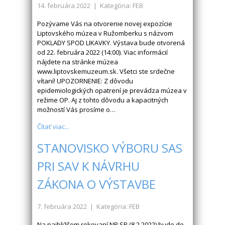
14. februára 2022
| Kategória: FEB
Pozývame Vás na otvorenie novej expozície
Liptovského múzea v Ružomberku s názvom
POKLADY SPOD LIKAVKY. Výstava bude otvorená
od 22. februára 2022 (14:00). Viac informácií
nájdete na stránke múzea
www.liptovskemuzeum.sk. Všetci ste srdečne
vítaní! UPOZORNENIE: Z dôvodu
epidemiologických opatrení je prevádza múzea v
režime OP. Aj z tohto dôvodu a kapacitných
možností Vás prosíme o…
Čítať viac...
STANOVISKO VÝBORU SAS
PRI SAV K NÁVRHU
ZÁKONA O VÝSTAVBE
7. februára 2022
| Kategória: FEB
Na najbližšom rokovaní NR SR (8.2.2022) bude do