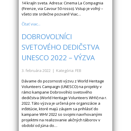
14 krajín sveta. Adresa: Cinema La Compagnia
(Firenze, via Cavour 50 rosso). Vstup je voľný –
všetci ste srdečne pozvaní! Viac…
Čítať viac...
DOBROVOĽNÍCI
SVETOVÉHO DEDIČSTVA
UNESCO 2022 – VÝZVA
3. februára 2022
| Kategória: FEB
Dávame do pozornosti výzvu z World Heritage
Volunteers Campaign (UNESCO) na projekty v
rámci kampane Dobrovoľníci svetového
dedičstva (World Heritage Volunteers WHV) na r.
2022. Táto výzva je určená pre organizácie a
inštitúcie, ktoré majú záujem sa prihlásiť do
kampane WHV 2022 so svojimi navrhovanými
projektmi na realizovanie akčných táborov v
období od júna do…