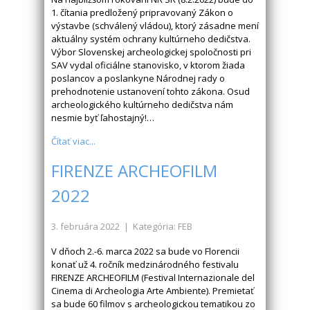
1. čítania predložený pripravovaný Zákon o
výstavbe (schválený vládou), ktorý zásadne mení
aktuálny systém ochrany kultúrneho dedičstva.
Výbor Slovenskej archeologickej spoločnosti pri
SAV vydal oficiálne stanovisko, v ktorom žiada
poslancov a poslankyne Národnej rady o
prehodnotenie ustanovení tohto zákona. Osud
archeologického kultúrneho dedičstva nám
nesmie byť ľahostajný!…
Čítať viac...
FIRENZE ARCHEOFILM
2022
3. februára 2022
| Kategória: FEB
V dňoch 2.-6. marca 2022 sa bude vo Florencii
konať už 4. ročník medzinárodného festivalu
FIRENZE ARCHEOFILM (Festival Internazionale del
Cinema di Archeologia Arte Ambiente). Premietať
sa bude 60 filmov s archeologickou tematikou zo