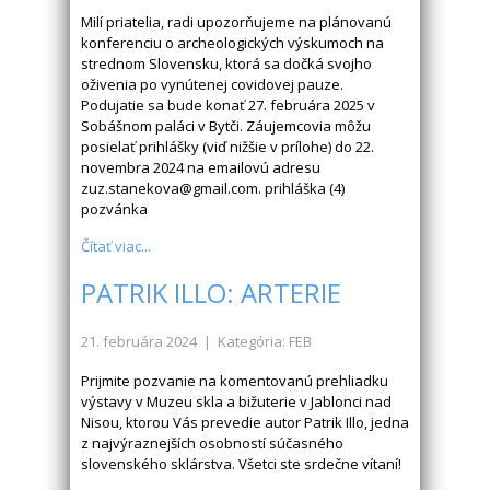
Milí priatelia, radi upozorňujeme na plánovanú
konferenciu o archeologických výskumoch na
strednom Slovensku, ktorá sa dočká svojho
oživenia po vynútenej covidovej pauze.
Podujatie sa bude konať 27. februára 2025 v
Sobášnom paláci v Bytči. Záujemcovia môžu
posielať prihlášky (viď nižšie v prílohe) do 22.
novembra 2024 na emailovú adresu
zuz.stanekova@gmail.com. prihláška (4)
pozvánka
Čítať viac...
PATRIK ILLO: ARTERIE
21. februára 2024
| Kategória: FEB
Prijmite pozvanie na komentovanú prehliadku
výstavy v Muzeu skla a bižuterie v Jablonci nad
Nisou, ktorou Vás prevedie autor Patrik Illo, jedna
z najvýraznejších osobností súčasného
slovenského sklárstva. Všetci ste srdečne vítaní!