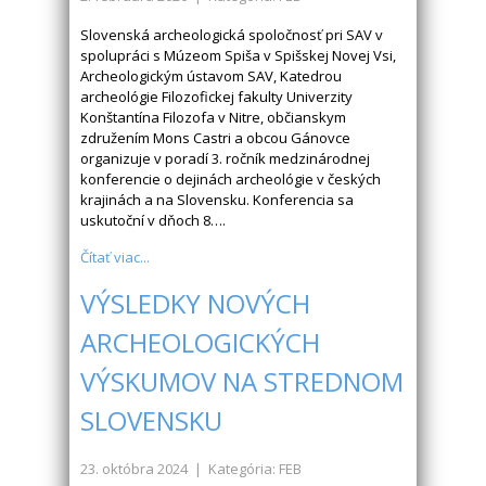
Slovenská archeologická spoločnosť pri SAV v
spolupráci s Múzeom Spiša v Spišskej Novej Vsi,
Archeologickým ústavom SAV, Katedrou
archeológie Filozofickej fakulty Univerzity
Konštantína Filozofa v Nitre, občianskym
združením Mons Castri a obcou Gánovce
organizuje v poradí 3. ročník medzinárodnej
konferencie o dejinách archeológie v českých
krajinách a na Slovensku. Konferencia sa
uskutoční v dňoch 8….
Čítať viac...
VÝSLEDKY NOVÝCH
ARCHEOLOGICKÝCH
VÝSKUMOV NA STREDNOM
SLOVENSKU
23. októbra 2024
| Kategória: FEB