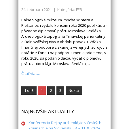
24. februára 2021
| Kategória: FEB
Balneologické múzeum Imricha Wintera v
Piešťanoch vydalo koncom roka 2020 publikáciu –
pôvodne diplomovú prácu Miroslava Sedláka
Archeologická topografia Trnavskej pahorkatiny
a Dolnovážskej nivy v období praveku. Vďaka
finančnej podpore získanej z verejných zdrojov z
dotácie z Fondu na podporu umenia pridelenej v
roku 2020, sa podarilo tlačou vydať diplomovú
prácu autora Mgr. Miroslava Sedláka,…
Čítať viac...
1 of 3
1
2
3
Next »
NAJNOVŠIE AKTUALITY
Konferencia Dejiny archeológie v českých
krajinách a na Slovensku (8. – 11. 9. 2026)