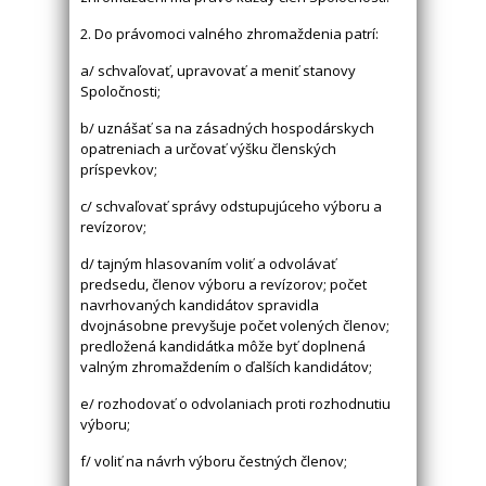
2. Do právomoci valného zhromaždenia patrí:
a/ schvaľovať, upravovať a meniť stanovy
Spoločnosti;
b/ uznášať sa na zásadných hospodárskych
opatreniach a určovať výšku členských
príspevkov;
c/ schvaľovať správy odstupujúceho výboru a
revízorov;
d/ tajným hlasovaním voliť a odvolávať
predsedu, členov výboru a revízorov; počet
navrhovaných kandidátov spravidla
dvojnásobne prevyšuje počet volených členov;
predložená kandidátka môže byť doplnená
valným zhromaždením o ďalších kandidátov;
e/ rozhodovať o odvolaniach proti rozhodnutiu
výboru;
f/ voliť na návrh výboru čestných členov;