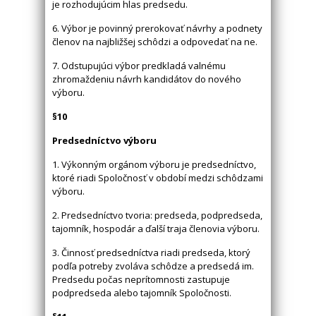
je rozhodujúcim hlas predsedu.
6. Výbor je povinný prerokovať návrhy a podnety
členov na najbližšej schôdzi a odpovedať na ne.
7. Odstupujúci výbor predkladá valnému
zhromaždeniu návrh kandidátov do nového
výboru.
§10
Predsedníctvo výboru
1. Výkonným orgánom výboru je predsedníctvo,
ktoré riadi Spoločnosť v období medzi schôdzami
výboru.
2. Predsedníctvo tvoria: predseda, podpredseda,
tajomník, hospodár a ďalší traja členovia výboru.
3. Činnosť predsedníctva riadi predseda, ktorý
podľa potreby zvoláva schôdze a predsedá im.
Predsedu počas neprítomnosti zastupuje
podpredseda alebo tajomník Spoločnosti.