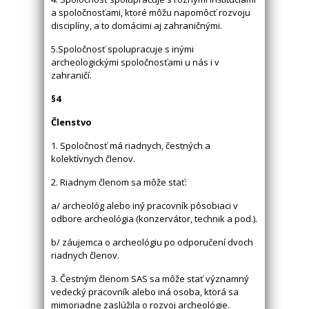
a spoločnosťami, ktoré môžu napomôcť rozvoju
disciplíny, a to domácimi aj zahraničnými.
5.Spoločnosť spolupracuje s inými
archeologickými spoločnosťami u nás i v
zahraničí.
§4
Členstvo
1. Spoločnosť má riadnych, čestných a
kolektívnych členov.
2. Riadnym členom sa môže stať:
a/ archeológ alebo iný pracovník pôsobiaci v
odbore archeológia (konzervátor, technik a pod.).
b/ záujemca o archeológiu po odporučení dvoch
riadnych členov.
3. Čestným členom SAS sa môže stať významný
vedecký pracovník alebo iná osoba, ktorá sa
mimoriadne zaslúžila o rozvoj archeológie.