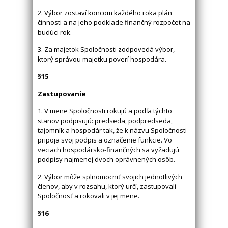
2. Výbor zostaví koncom každého roka plán
činnosti a na jeho podklade finančný rozpočet na
budúci rok.
3. Za majetok Spoločnosti zodpovedá výbor,
ktorý správou majetku poverí hospodára.
§15
Zastupovanie
1. V mene Spoločnosti rokujú a podľa týchto
stanov podpisujú: predseda, podpredseda,
tajomník a hospodár tak, že k názvu Spoločnosti
pripoja svoj podpis a označenie funkcie. Vo
veciach hospodársko-finančných sa vyžadujú
podpisy najmenej dvoch oprávnených osôb.
2. Výbor môže splnomocniť svojich jednotlivých
členov, aby v rozsahu, ktorý určí, zastupovali
Spoločnosť a rokovali v jej mene.
§16