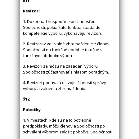
§11
Revízori
1. Dozor nad hospodárskou činnosťou
Spoločnosti, pokiaľ táto funkcia spadá do
kompetencie výboru, vykonávajú revízori.
2. Revízorov volí valné zhromaždenie z členov
Spoločnosti na funkčné obdobie totožné s
funkčným obdobím výboru.
3. Revízori sa môžu na zasadaní výboru
Spoločnosti zúčastňovať s hlasom poradným.
4. Revízori podávajú o svojej činnosti správy
výboru a valnému zhromaždeniu.
§12
Pobočky
1. V miestach, kde sú na to potrebné
predpoklady, môžu členovia Spoločnosti po
schválení výborom založiť pobočku Spoločnosti.