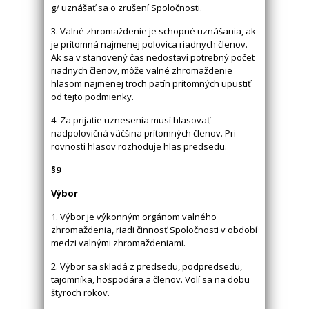
g/ uznášať sa o zrušení Spoločnosti.
3. Valné zhromaždenie je schopné uznášania, ak
je prítomná najmenej polovica riadnych členov.
Ak sa v stanovený čas nedostaví potrebný počet
riadnych členov, môže valné zhromaždenie
hlasom najmenej troch pätín prítomných upustiť
od tejto podmienky.
4. Za prijatie uznesenia musí hlasovať
nadpolovičná väčšina prítomných členov. Pri
rovnosti hlasov rozhoduje hlas predsedu.
§9
Výbor
1. Výbor je výkonným orgánom valného
zhromaždenia, riadi činnosť Spoločnosti v období
medzi valnými zhromaždeniami.
2. Výbor sa skladá z predsedu, podpredsedu,
tajomníka, hospodára a členov. Volí sa na dobu
štyroch rokov.