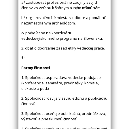
a/ zastupovať profesionálne záujmy svojich
členov vo vzťahu k štátnym a iným inštitúciám.
b/ registrovať voľné miesta v odbore a pomáhať
nezamestnaným archeológom.
c/ podieľať sa na koordinácii
vedeckovýskumného programu na Slovensku.
3. dbať o dodržanie zásad etiky vedeckej práce.
§3
Formy činnosti
1. Spoločnosť usporadúva vedecké podujatie
(konferencie, semináre, prednášky, komisie,
diskusie a pod.).
2. Spoločnosť rozvíja vlastnú edičnú a publikačnú
činnosť.
3. Spoločnosť oceňuje publikačnú, prednáškovú,
výstavnú a prieskumnú činnosť.
4. Spoločnosť spolupracuje s rôznymi inštitúciami