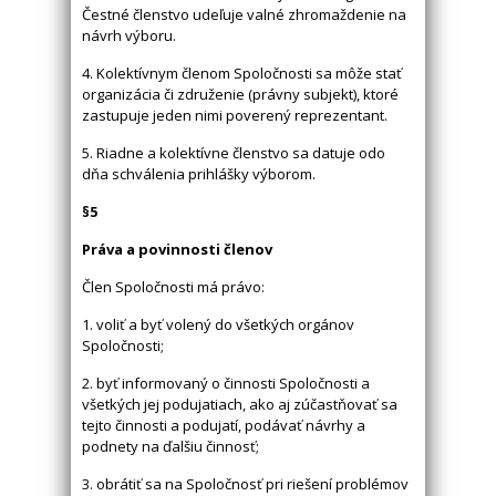
Čestné členstvo udeľuje valné zhromaždenie na
návrh výboru.
4. Kolektívnym členom Spoločnosti sa môže stať
organizácia či združenie (právny subjekt), ktoré
zastupuje jeden nimi poverený reprezentant.
5. Riadne a kolektívne členstvo sa datuje odo
dňa schválenia prihlášky výborom.
§5
Práva a povinnosti členov
Člen Spoločnosti má právo:
1. voliť a byť volený do všetkých orgánov
Spoločnosti;
2. byť informovaný o činnosti Spoločnosti a
všetkých jej podujatiach, ako aj zúčastňovať sa
tejto činnosti a podujatí, podávať návrhy a
podnety na ďalšiu činnosť;
3. obrátiť sa na Spoločnosť pri riešení problémov