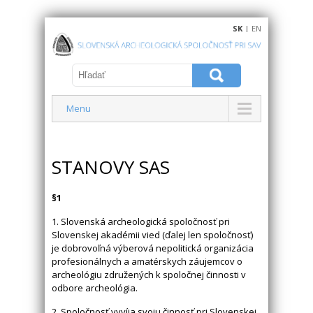
SK
|
EN
Menu
STANOVY SAS
§1
1. Slovenská archeologická spoločnosť pri
Slovenskej akadémii vied (ďalej len spoločnosť)
je dobrovoľná výberová nepolitická organizácia
profesionálnych a amatérskych záujemcov o
archeológiu združených k spoločnej činnosti v
odbore archeológia.
2. Spoločnosť vyvíja svoju činnosť pri Slovenskej