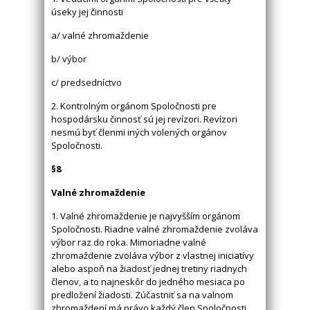
úseky jej činnosti
a/ valné zhromaždenie
b/ výbor
c/ predsedníctvo
2. Kontrolným orgánom Spoločnosti pre
hospodársku činnosť sú jej revízori. Revízori
nesmú byť členmi iných volených orgánov
Spoločnosti.
§8
Valné zhromaždenie
1. Valné zhromaždenie je najvyšším orgánom
Spoločnosti. Riadne valné zhromaždenie zvoláva
výbor raz do roka. Mimoriadne valné
zhromaždenie zvoláva výbor z vlastnej iniciatívy
alebo aspoň na žiadosť jednej tretiny riadnych
členov, a to najneskôr do jedného mesiaca po
predložení žiadosti. Zúčastniť sa na valnom
zhromaždení má právo každý člen Spoločnosti.