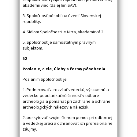
akadémii vied (ďalej len SAV).
3. Spoločnosť pôsobí na území Slovenskej
republiky.
4. Sídlom Spoločnosti je Nitra, Akademická 2.
5. Spoločnosť je samostatným právnym
subjektom.
§2
Poslanie, ciele, úlohy a formy pôsobenia
Poslaním Spoločnosti je:
1. Podnecovať a rozvíjať vedeckú, výskumnú a
vedecko-popularizačnú činnosť v odbore
archeológia a pomáhať pri záchrane a ochrane
archeologických nálezov a nálezísk.
2. poskytovať svojim členom pomoc pri odbornej
a vedeckej práci a ochraňovať ich profesionálne
záujmy.