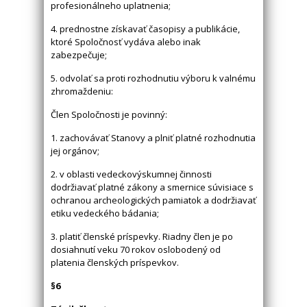
profesionálneho uplatnenia;
4. prednostne získavať časopisy a publikácie,
ktoré Spoločnosť vydáva alebo inak
zabezpečuje;
5. odvolať sa proti rozhodnutiu výboru k valnému
zhromaždeniu:
Člen Spoločnosti je povinný:
1. zachovávať Stanovy a plniť platné rozhodnutia
jej orgánov;
2. v oblasti vedeckovýskumnej činnosti
dodržiavať platné zákony a smernice súvisiace s
ochranou archeologických pamiatok a dodržiavať
etiku vedeckého bádania;
3. platiť členské príspevky. Riadny člen je po
dosiahnutí veku 70 rokov oslobodený od
platenia členských príspevkov.
§6