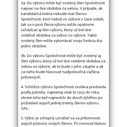
3a. Do výboru môže byť zvolený člen Spoločnosti
najviac na dve obdobia za sebou. V prípade, ak
kandidačná listina nebude mať členov
Spoločnosti, ktorí neboli vo výbore v čase volieb,
tak sa o post člena výboru môže opätovne
uchádzať aj člen výboru, ktorý už bol dve
volebné obdobia za sebou vo výbore. Takto
zvolený člen môže vykonávať svoju funkciu iba
jedno obdobie.
3b. Do výboru Spoločnosti môže byť zvolený aj
člen výboru, ktorý už bol dve volebné obdobia za
sebou vo výbore, ak to bude v jeho záujme a ak
za neho bude hlasovať nadpolovičná väčšina
prítomných.
4. Schôdze výboru Spoločnosti zvoláva predseda
podľa potreby, najmenej však tri razy do roka,
okrem toho tiež najneskôr do dvoch týždňov po
požiadaní aspoň jednej tretiny členov výboru
SAS.
5. Výbor je schopný uznášať sa za prítomnosti
aspoň polovice svojich členov. Pri rovnosti hlasov