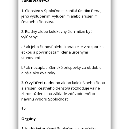
Zánik členstva
1. Členstvo v Spoločnosti zaniká úmrtím člena,
jeho vystúpením, vylúčením alebo zrušením
čestného členstva.
2. Riadny alebo kolektívny člen môže byť
vylúčený:
a/ ak jeho činnosť alebo konanie je v rozpore s
etikou a povinnosťami člena určenými
stanovami;
b/ ak nezaplatil členské príspevky za obdobie
dlhšie ako dva roky.
3. O vylúčení riadneho alebo kolektívneho člena
a zrušení čestného členstva rozhoduje valné
zhromaždenie na základe zdôvodneného
návrhu výboru Spoločnosti.
§7
Orgány
1. Vedúcimi orgánmi Spoločnosti pre všetky