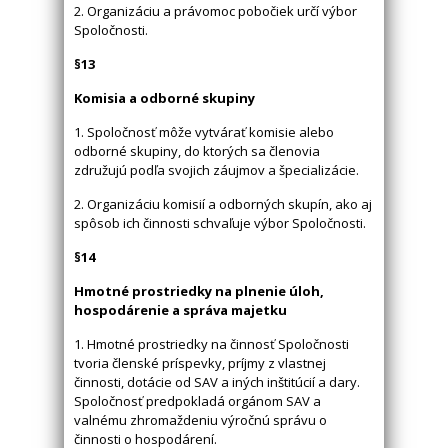
2. Organizáciu a právomoc pobočiek určí výbor
Spoločnosti.
§13
Komisia a odborné skupiny
1. Spoločnosť môže vytvárať komisie alebo
odborné skupiny, do ktorých sa členovia
združujú podľa svojich záujmov a špecializácie.
2. Organizáciu komisií a odborných skupín, ako aj
spôsob ich činnosti schvaľuje výbor Spoločnosti.
§14
Hmotné prostriedky na plnenie úloh,
hospodárenie a správa majetku
1. Hmotné prostriedky na činnosť Spoločnosti
tvoria členské príspevky, príjmy z vlastnej
činnosti, dotácie od SAV a iných inštitúcií a dary.
Spoločnosť predpokladá orgánom SAV a
valnému zhromaždeniu výročnú správu o
činnosti o hospodárení.