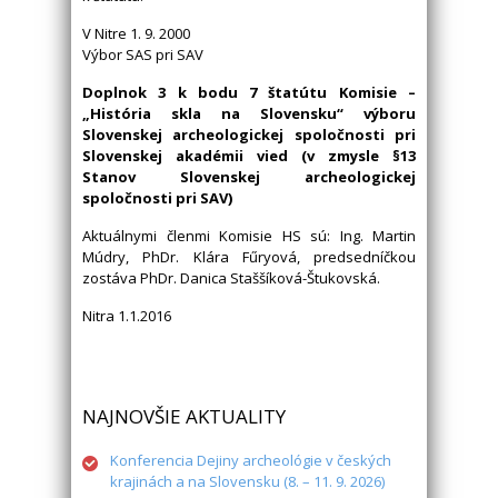
V Nitre 1. 9. 2000
Výbor SAS pri SAV
Doplnok 3 k bodu 7 štatútu Komisie –
„História skla na Slovensku“ výboru
Slovenskej archeologickej spoločnosti pri
Slovenskej akadémii vied (v zmysle §13
Stanov Slovenskej archeologickej
spoločnosti pri SAV)
Aktuálnymi členmi Komisie HS sú: Ing. Martin
Múdry, PhDr. Klára Fűryová, predsedníčkou
zostáva PhDr. Danica Staššíková-Štukovská.
Nitra 1.1.2016
NAJNOVŠIE AKTUALITY
Konferencia Dejiny archeológie v českých
krajinách a na Slovensku (8. – 11. 9. 2026)