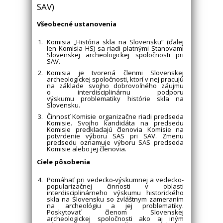
SAV)
Všeobecné ustanovenia
Komisia „História skla na Slovensku“ (ďalej
len Komisia HS) sa riadi platnými Stanovami
Slovenskej archeologickej spoločnosti pri
SAV.
Komisia je tvorená členmi Slovenskej
archeologickej spoločnosti, ktorí v nej pracujú
na základe svojho dobrovoľného záujmu
o interdisciplinárnu podporu
výskumu problematiky histórie skla na
Slovensku.
Činnosť Komisie organizačne riadi predseda
Komisie. Svojho kandidáta na predsedu
Komisie predkladajú členovia Komisie na
potvrdenie výboru SAS pri SAV. Zmenu
predsedu oznamuje výboru SAS predseda
Komisie alebo jej členovia.
Ciele pôsobenia
Pomáhať pri vedecko-výskumnej a vedecko-
popularizačnej činnosti v oblasti
interdisciplinárneho výskumu historického
skla na Slovensku so zvláštnym zameraním
na archeológiu a jej problematiky.
Poskytovať členom Slovenskej
archeologickej spoločnosti ako aj iným