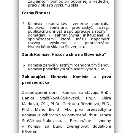
záujemcom pomoc pri odbornej a vedeckej
práci v oblasti výskumu skla.
Formy činnosti
Komisia usporadúva vedecké podujatia
(kolokviá, semináre, prednášky), rozvíja
publikačnú činnosť a spolupracuje s rôznymi
domácimi i zahraničnými inštitúciami a
spoločnosťami, ktoré môžu napomôcť
rozvoju výskumu a popularizácie
historického skla na Slovensku.
Zánik Komisie„História skla na Slovensku“
Komisia zaniká vlastným rozhodnutím členov
Komisie potvrdeným súhlasom výboru SAS.
Zakladajúci členovia Komisie a prvá
predsedníčka
Zakladajúcimi členmi Komisie sa stávajú: PhDr.
Danica Staššíková-Štukovská, PhDr. Klára
Marková, CSc., PhDr. Gertrúda Březinová, PhD.,
PhDr. Mário Bielich. Ako prvá predsedkyňa
Komisie je výborom SAS potvrdená PhDr. Danica
Staššíková-Štukovská. Personálne zmeny
v Komisii sa budú zverejňovať dodatkom
k štatútu.