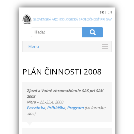
SK
|
EN
Menu
PLÁN ČINNOSTI 2008
Zjazd a Valné zhromaždenie SAS pri SAV
2008
Nitra – 22.-23.4. 2008
Pozvánka
,
Prihláška
,
Program
(vo formáte
.doc)