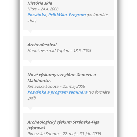
História skla
Nitra – 24.4. 2008
Pozvánka
,
Prihláška
,
Program
(vo formáte
.doc)
Archeofestival
Hanušovce nad Topľou – 18.5. 2008
Nové výskumy v regióne Gemeru a
Malohontu.
Rimavská Sobota – 22. máj 2008
Pozvánka a program seminára
(vo formáte
.pdf)
Archeologický výskum Stránska-Figa
(výstava)
Rimavská Sobota – 22. máj – 30. jún 2008