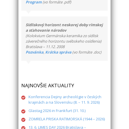
Program
(vo formáte .pdf)
Sídliskový horizont neskorej doby rímskej
a sťahovanie národov
(Kolokvium Germánska keramika zo sídlisk
záverečného horizontu svébskeho osídlenia)
Bratislava – 11.12. 2008
Pozvánka
,
Krátka správa
(vo formáte .doc)
NAJNOVŠIE AKTUALITY
Konferencia Dejiny archeológie v českých
krajinách a na Slovensku (8. – 11. 9. 2026)
Glastag 2026 in Frankfurt (31. 10.)
ZOMRELA PRISKA RATIMORSKÁ (1944 – 2026)
13. 6. LIMES DAY 2026 Bratislava –