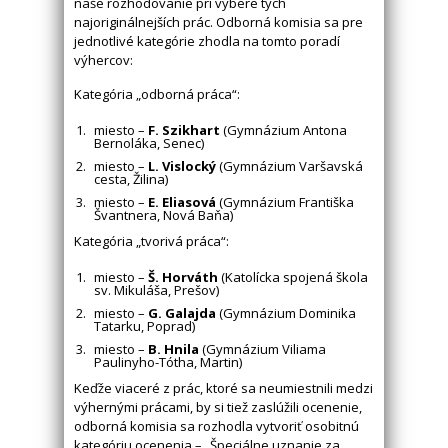
naše rozhodovanie pri výbere tých
najoriginálnejších prác. Odborná komisia sa pre
jednotlivé kategórie zhodla na tomto poradí
výhercov:
Kategória „odborná práca“:
miesto –
F. Szikhart
(Gymnázium Antona
Bernoláka, Senec)
miesto –
L. Vislocký
(Gymnázium Varšavská
cesta, Žilina)
miesto –
E. Eliasová
(Gymnázium Františka
Švantnera, Nová Baňa)
Kategória „tvorivá práca“:
miesto –
Š. Horváth
(Katolícka spojená škola
sv. Mikuláša, Prešov)
miesto –
G. Galajda
(Gymnázium Dominika
Tatarku, Poprad)
miesto –
B. Hnila
(Gymnázium Viliama
Paulinyho-Tótha, Martin)
Keďže viaceré z prác, ktoré sa neumiestnili medzi
výhernými prácami, by si tiež zaslúžili ocenenie,
odborná komisia sa rozhodla vytvoriť osobitnú
kategóriu ocenenia – „Špeciálne uznanie za