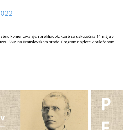
2022
na sériu komentovaných prehliadok, ktoré sa uskutočnia 14. mája v
 múzeu SNM na Bratislavskom hrade. Program nájdete v priloženom