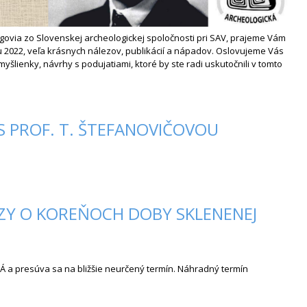
govia zo Slovenskej archeologickej spoločnosti pri SAV, prajeme Vám
 2022, veľa krásnych nálezov, publikácií a nápadov. Oslovujeme Vás
myšlienky, návrhy s podujatiami, ktoré by ste radi uskutočnili v tomto
 PROF. T. ŠTEFANOVIČOVOU
ZY O KOREŇOCH DOBY SKLENENEJ
a presúva sa na bližšie neurčený termín. Náhradný termín