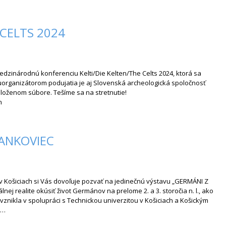
 CELTS 2024
edzinárodnú konferenciu Kelti/Die Kelten/The Celts 2024, ktorá sa
oluorganizátorom podujatia je aj Slovenská archeologická spoločnosť
iloženom súbore. Tešíme sa na stretnutie!
n
ANKOVIEC
v Košiciach si Vás dovoľuje pozvať na jedinečnú výstavu „GERMÁNI Z
nej realite okúsiť život Germánov na prelome 2. a 3. storočia n. l., ako
znikla v spolupráci s Technickou univerzitou v Košiciach a Košickým
e…