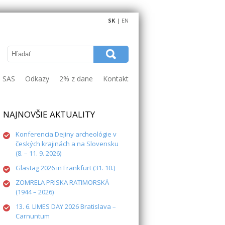
SK
|
EN
e SAS
Odkazy
2% z dane
Kontakt
NAJNOVŠIE AKTUALITY
Konferencia Dejiny archeológie v
českých krajinách a na Slovensku
(8. – 11. 9. 2026)
Glastag 2026 in Frankfurt (31. 10.)
ZOMRELA PRISKA RATIMORSKÁ
(1944 – 2026)
13. 6. LIMES DAY 2026 Bratislava –
Carnuntum