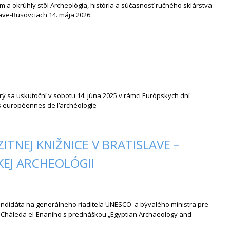
 a okrúhly stôl Archeológia, história a súčasnosť ručného sklárstva
lave-Rusovciach 14. mája 2026.
rý sa uskutoční v sobotu 14. júna 2025 v rámci Európskych dní
 européennes de l’archéologie
TNEJ KNIŽNICE V BRATISLAVE –
EJ ARCHEOLÓGII
didáta na generálneho riaditeľa UNESCO a bývalého ministra pre
. Cháleda el-Enaního s prednáškou „Egyptian Archaeology and