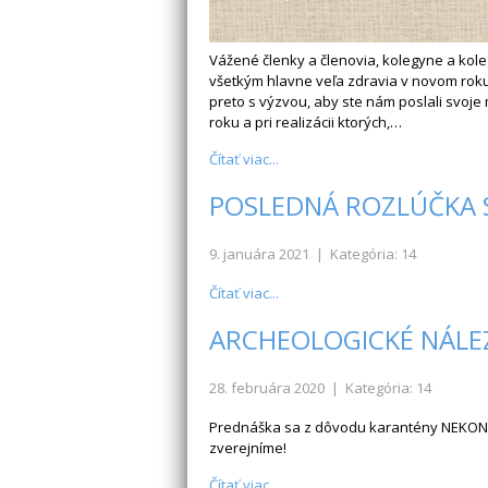
Vážené členky a členovia, kolegyne a kole
všetkým hlavne veľa zdravia v novom roku
preto s výzvou, aby ste nám poslali svoje 
roku a pri realizácii ktorých,…
Čítať viac...
POSLEDNÁ ROZLÚČKA S
9. januára 2021
| Kategória: 14
Čítať viac...
ARCHEOLOGICKÉ NÁLE
28. februára 2020
| Kategória: 14
Prednáška sa z dôvodu karantény NEKONÁ 
zverejníme!
Čítať viac...