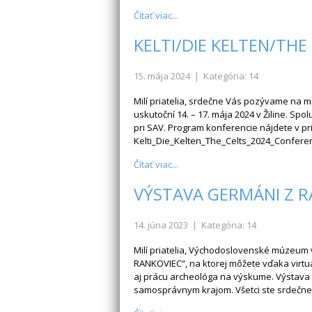
Čítať viac...
KELTI/DIE KELTEN/THE
15. mája 2024
| Kategória: 14
Milí priatelia, srdečne Vás pozývame na m
uskutoční 14. – 17. mája 2024 v Žiline. Sp
pri SAV. Program konferencie nájdete v pr
Kelti_Die_Kelten_The_Celts_2024_Confere
Čítať viac...
VÝSTAVA GERMÁNI Z R
14. júna 2023
| Kategória: 14
Milí priatelia, Východoslovenské múzeum 
RANKOVIEC“, na ktorej môžete vďaka virtuál
aj prácu archeológa na výskume. Výstava v
samosprávnym krajom. Všetci ste srdečn