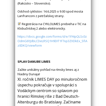
(Rakúsko – Slovensko).
Odchod cyklistov: 14.6.2025 o 9.00 spod mosta
Lanfranconi z petržalskej strany.
Registrácia na CYKLOLIMES prebieha v TIC na
Klobučníckej 2 alebo elektronicky.
https://docs.google.com/forms/d/e/1FAIpQLSc0z
OdmG6YJdbLCDeLRSQ1H9DIT1F7xp3ZXDkEx_SfiA
z0DKQ/viewform
SPLAV DANUBE LIMES
Zažite unikátny pohľad na rímsky limes aj z
hladiny Dunaja!
XI. ročník LIMES DAY po minuloročnom
úspechu pokračuje v spolupráci s
Vodáckym centrom so splavom po
hranici Rímskej ríše z Bad Deutsch-
Altenburgu do Bratislavy. Začíname