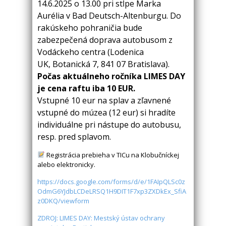
14.6.2025 o 13.00 pri stĺpe Marka
Aurélia v Bad Deutsch-Altenburgu. Do
rakúskeho pohraničia bude
zabezpečená doprava autobusom z
Vodáckeho centra (Lodenica
UK, Botanická 7, 841 07 Bratislava).
Počas aktuálneho ročníka LIMES DAY
je cena raftu iba 10 EUR.
Vstupné 10 eur na splav a zľavnené
vstupné do múzea (12 eur) si hradíte
individuálne pri nástupe do autobusu,
resp. pred splavom.
Registrácia prebieha v TICu na Klobučníckej
alebo elektronicky.
https://docs.google.com/forms/d/e/1FAIpQLSc0z
OdmG6YJdbLCDeLRSQ1H9DIT1F7xp3ZXDkEx_SfiA
z0DKQ/viewform
ZDROJ: LIMES DAY: Mestský ústav ochrany