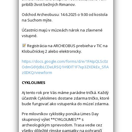
priblíži život bežných Rimanov.
Odchod Archeobusu: 14.6.2025 o 9.00 od kostola
na Suchom mýte.
Účastníci majú v múzeách nárok na zľavnené
vstupné.
Registrácia na ARCHEOBUS prebieha v TIC na
Klobučníckej 2 alebo elektronicky.
https://docs.google.com/forms/d/e/1FAIpQLSc0z
OdmG6YJdbLCDeLRSQ1H9DIT1F7xp3ZXDkEx_SfiA
z0DKQ/viewform
CYKLOLIMES
Aj tento rok pre Vás máme parádne tričká. Každý
účastník Cyklolimes dostane zdarma tričko, ktoré
bude fungovať ako vstupenka do múzeí zdarma.
Pre milovníkov cyklistiky ponúka Limes Day
skupinový výlet **CYKLOLIMES** s
archeologickým sprievodom. Trasa vedie cez
všetky dôležité rímske pamiatky na pohraničí