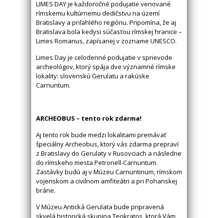
LIMES DAY je každoročné podujatie venované
rímskemu kultúrnemu dedičstvu na území
Bratislavy a priľahlého regiónu. Pripomína, že aj
Bratislava bola kedysi súčasťou rímskej hranice –
Limes Romanus, zapísanej v zozname UNESCO.
Limes Day je celodenné podujatie v sprievode
archeológov, ktorý spája dve významné rímske
lokality: slovenskú Gerulatu a rakúske
Carnuntum.
ARCHEOBUS – tento rok zdarma!
Aj tento rok bude medzi lokalitami premávať
špeciálny Archeobus, ktorý vás zdarma prepraví
z Bratislavy do Gerulaty v Rusovciach a následne
do rímskeho mesta Petronell-Carnuntum.
Zastávky budú aj v Múzeu Carnuntinum, rímskom
vojenskom a civilnom amfiteátri a pri Pohanskej
bráne.
V Múzeu Antická Gerulata bude pripravená
skvelá historická skupina Teokratos, ktorá Vám