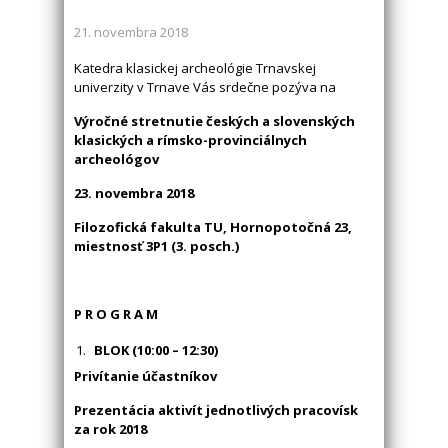
21. novembra 2018
Katedra klasickej archeológie Trnavskej
univerzity v Trnave Vás srdečne pozýva na
Výročné stretnutie českých a slovenských
klasických
a rímsko-provinciálnych
archeológov
23. novembra 2018
Filozofická fakulta TU, Hornopotočná 23,
miestnosť 3P1 (3. posch.)
P R O G R A M
BLOK (10:00 – 12:30)
Privítanie účastníkov
Prezentácia aktivít jednotlivých pracovísk
za rok 2018