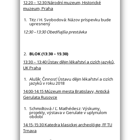
12:20 – 12:30 Národní muzeum, Historické
muzeum, Praha
Titz / H. Svobodová: Názov príspevku bude
upresnený
12:30 –13:30 Obedňajšia prestávka
BLOK (13:30 – 15:30)
13:30 – 13:40 Ústav dějin lékařství a cizích jazyků,
UK Praha
Alušík: Činnosť Ústavu dějin lékařství a cizích
jazyků v roku 2018
14:00-14:15
Múzeum mesta Bratislavy, Antická
Gerulata Rusovce
Schmidtová / Ľ. Mathédesz: Výskumy,
projekty, výstava v Gerulate v uplynulom
období
14:15-15:30 Katedra klasickej archeológie, FF TU
Trnava