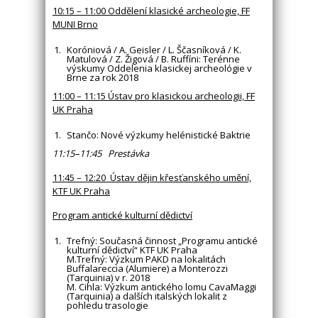
10:15 – 11:00 Oddělení klasické archeologie, FF
MUNI Brno
Koróniová / A. Geisler / L. Ščasníková / K.
Matulová / Z. Žigová / B. Ruffíni: Terénne
výskumy Oddelenia klasickej archeológie v
Brne za rok 2018
11:00 – 11:15 Ústav pro klasickou archeologii, FF
UK Praha
Stančo: Nové výzkumy helénistické Baktrie
11:15–11:45 Prestávka
11:45 – 12:20 Ústav dějin křesťanského umění,
KTF UK Praha
Program antické kulturní dědictví
Trefný: Současná činnost „Programu antické
kulturní dědictví“ KTF UK Praha
M.Trefný: Výzkum PAKD na lokalitách
Buffalareccia (Alumiere) a Monterozzi
(Tarquinia) v r. 2018
M. Cihla: Výzkum antického lomu CavaMaggi
(Tarquinia) a dalších italských lokalit z
pohledu trasologie