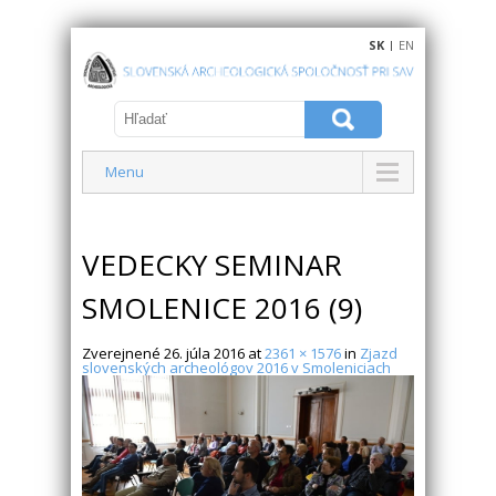
SK
|
EN
Menu
VEDECKY SEMINAR
SMOLENICE 2016 (9)
Zverejnené
26. júla 2016
at
2361 × 1576
in
Zjazd
slovenských archeológov 2016 v Smoleniciach