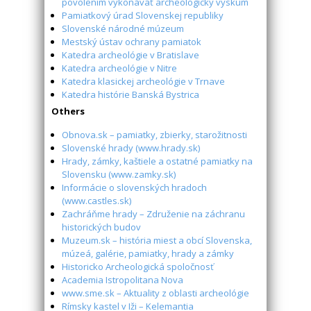
povolením vykonávať archeologický výskum
Pamiatkový úrad Slovenskej republiky
Slovenské národné múzeum
Mestský ústav ochrany pamiatok
Katedra archeológie v Bratislave
Katedra archeológie v Nitre
Katedra klasickej archeológie v Trnave
Katedra histórie Banská Bystrica
Others
Obnova.sk – pamiatky, zbierky, starožitnosti
Slovenské hrady (www.hrady.sk)
Hrady, zámky, kaštiele a ostatné pamiatky na
Slovensku (www.zamky.sk)
Informácie o slovenských hradoch
(www.castles.sk)
Zachráňme hrady – Združenie na záchranu
historických budov
Muzeum.sk – história miest a obcí Slovenska,
múzeá, galérie, pamiatky, hrady a zámky
Historicko Archeologická spoločnosť
Academia Istropolitana Nova
www.sme.sk – Aktuality z oblasti archeológie
Rímsky kastel v Iži – Kelemantia