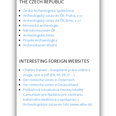
THE CZECH REPUBLIC
Česká Archeologická Společnost
Archeologický ústav AV ČR, Praha, v.v.i
Archeologický ústav AV ČR, Brno, v.v.i
Moravská archeologie
Národní muzeum ČR
Archeologické místo
Projekt Archaeologica
Archeoskazen Modrá
INTERESTING FOREIGN WEBSITES
Charles Darwin – kompletné práce online v
image, text a pdf (EN, FR, DE, IT….).
Der römische Limes in Österreich
Der römische Limes in Deutschland
Počítačová vizualizácia rímskej lokality
Carnuntum pre Nadáciu pre záchranu
kultúrneho dedičstva v spolupráci s
Archeologickým ústavom SAV (www.athe.sk)