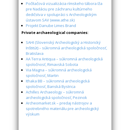
Počítačová vizualizácia rímskeho tábora Iža
pre Nadáciu pre záchranu kultúrneho
dedičstva v spolupráci s Archeologickým
ústavom SAV (www.athe.sk)
Projekt Danube Limes Brand
Private archaeological companies:
SAHI (Slovenský Archeologický a Historický
Inštitút) – súkromná archeologická spoločnosť,
Bratislava
AA Terra Antiqua – súkromná archeologická
spoločnosť, Rimavská Sobota
Via Magna – súkromná archeologická
spoločnosť, Martin
Ithaka BB – súkromná archeologická
spoločnosť, Banská Bystrica
Achilles Archaeology – súkromná
archeologická spoločnosť, Pezinok
Archeomarket.sk – predaj nástrojov a
spotrebného materiálu pre archeologický
výskum